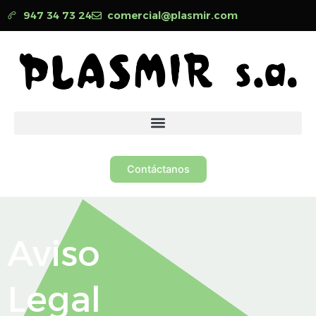
Ir
947 34 73 24
comercial@plasmir.com
al
contenido
Contáctanos
Aviso
Legal