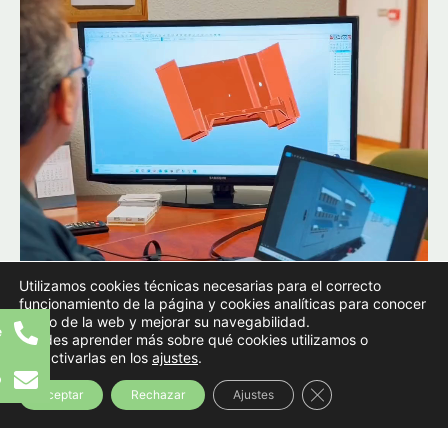
Utilizamos cookies técnicas necesarias para el correcto
funcionamiento de la página y cookies analíticas para conocer
el uso de la web y mejorar su navegabilidad.
e
Puedes aprender más sobre qué cookies utilizamos o
desactivarlas en los
ajustes
.
p
Cerrar el banner d
Aceptar
Rechazar
Ajustes