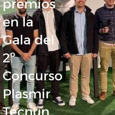
premios
en la
Gala del
2º
Concurso
Plasmir
Tecnun