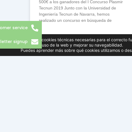
500€ a los ganadores del I Concurso Plasmir
Tecnun 2019 Junto con la Universidad de
Ingeniería Tecnun de Navarra, hemos
realizado un concurso en búsqueda de
omer service
LEER NOTICIA »
Utilizamos cookies técnicas necesarias para el correcto f
letter signup
conocer el uso de la web y mejorar su navegabilidad.
Puedes aprender más sobre qué cookies utilizamos o desa
Diseñado por
Soft5