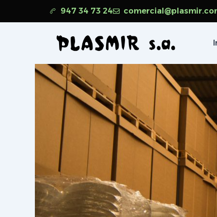
Ir
947 34 73 24
comercial@plasmir.c
al
contenido
I