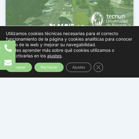
Utilizamos cookies técnicas necesarias para el correcto
funcionamiento de la página y cookies analíticas para conocer
el uso de la web y mejorar su navegabilidad.
I Concurso Plasmir Tecnun 2019
e
Puedes aprender más sobre qué cookies utilizamos o
desactivarlas en los
ajustes
.
p
En Junio se repartirán los premios de 1000€ y 500€ a
Cerrar el banner d
Aceptar
Rechazar
Ajustes
los ganadores del I Concurso Plasmir Tecnun 2019
Junto con la Universidad de Ingeniería Tecnun de
Navarra, hemos realizado un concurso en búsqueda
de
LEER NOTICIA »