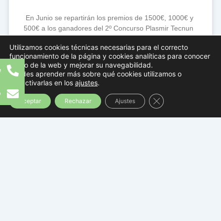
En Junio se repartirán los premios de 1500€, 1000€ y
500€ a los ganadores del 2º Concurso Plasmir Tecnun
2021 Plasmir SA convoca, junto a la Universidad
Utilizamos cookies técnicas necesarias para el correcto
Tenum de Navarra, el 2º Concurso de diseño de
funcionamiento de la página y cookies analíticas para conocer
el uso de la web y mejorar su navegabilidad.
e
LEER NOTICIA »
Puedes aprender más sobre qué cookies utilizamos o
desactivarlas en los
ajustes
.
p
Cerrar el banner d
Aceptar
Rechazar
Ajustes
CONCURSO PLASMIR TECNUN