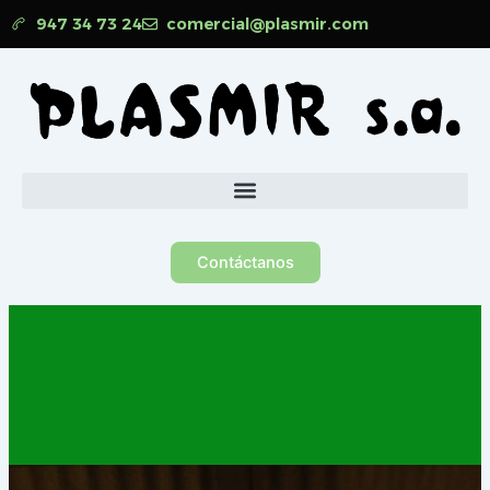
Ir
947 34 73 24
comercial@plasmir.com
al
contenido
Contáctanos